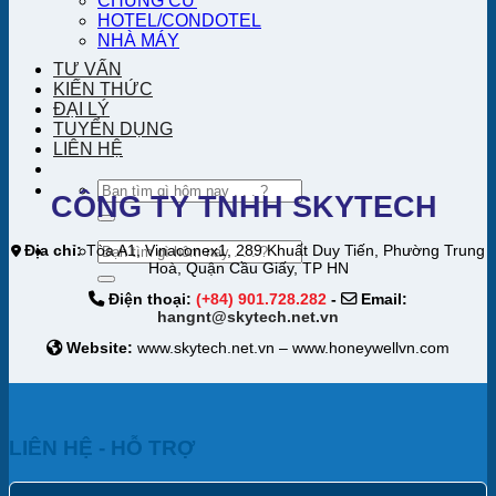
CHUNG CƯ
HOTEL/CONDOTEL
NHÀ MÁY
TƯ VẤN
KIẾN THỨC
ĐẠI LÝ
TUYỂN DỤNG
LIÊN HỆ
Tìm
CÔNG TY TNHH SKYTECH
kiếm:
Tìm
Địa chỉ:
Tòa A1, Vinaconex1, 289 Khuất Duy Tiến, Phường Trung
Hoà, Quận Cầu Giấy, TP HN
kiếm:
Điện thoại:
(+84) 901.728.282
-
Email:
hangnt@skytech.net.vn
Website:
www.skytech.net.vn – www.honeywellvn.com
LIÊN HỆ - HỖ TRỢ