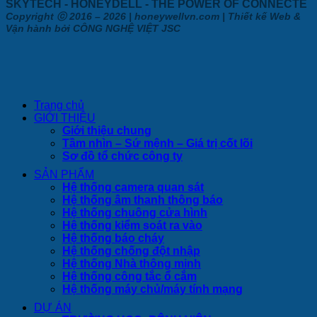
SKYTECH - HONEYDELL - THE POWER OF CONNECTE
Copyright ⓒ 2016 – 2026 | honeywellvn.com | Thiết kế Web &
Vận hành bởi CÔNG NGHỆ VIỆT JSC
Trang chủ
GIỚI THIỆU
Giới thiệu chung
Tầm nhìn – Sứ mệnh – Giá trị cốt lõi
Sơ đồ tổ chức công ty
SẢN PHẨM
Hệ thống camera quan sát
Hệ thống âm thanh thông báo
Hệ thống chuông cửa hình
Hệ thống kiểm soát ra vào
Hệ thống báo cháy
Hệ thống chống đột nhập
Hệ thống Nhà thông minh
Hệ thống công tắc ổ cắm
Hệ thống máy chủ/máy tính mạng
DỰ ÁN