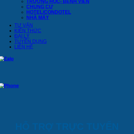
TRƯỜNG HỌC- BỆNH VIỆN
CHUNG CƯ
HOTEL/CONDOTEL
NHÀ MÁY
TƯ VẤN
KIẾN THỨC
ĐẠI LÝ
TUYỂN DỤNG
LIÊN HỆ
HỖ TRỢ TRỰC TUYẾN