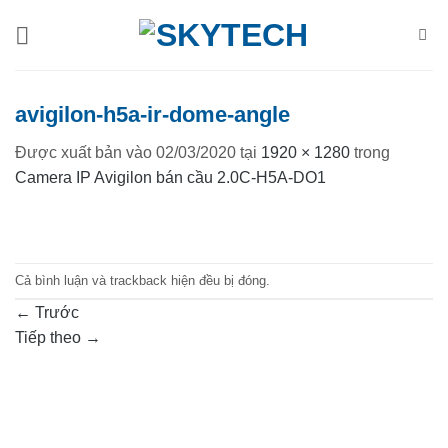
Bỏ
qua
nội
dung
avigilon-h5a-ir-dome-angle
Được xuất bản vào
02/03/2020
tại
1920 × 1280
trong
Camera IP Avigilon bán cầu 2.0C-H5A-DO1
Cả bình luận và trackback hiện đều bị đóng.
←
Trước
Tiếp theo
→