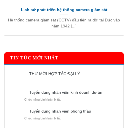
Lịch sử phát triển hệ thống camera giám sát
Hệ thống camera giám sát (CCTV) đầu tiên ra đời tại Đức vào
năm 1942 [...]
TIN TỨC MỚI NHẤT
THƯ MỜI HỢP TÁC ĐẠI LÝ
Không
có
bình
luận
Tuyển dụng nhân viên kinh doanh dự án
ở
THƯ
ở
Chức năng bình luận bị tắt
MỜI
HỢP
Tuyển
TÁC
ĐẠI
dụng
Tuyển dụng nhân viên phòng thầu
LÝ
nhân
ở
Chức năng bình luận bị tắt
viên
Tuyển
kinh
dụng