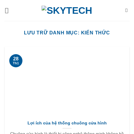
Bỏ
qua
nội
dung
LƯU TRỮ DANH MỤC:
KIẾN THỨC
28
Th1
Lợi ích của hệ thống chuông cửa hình
Chuông cửa hình là thiết bị công nghệ thông minh không hề