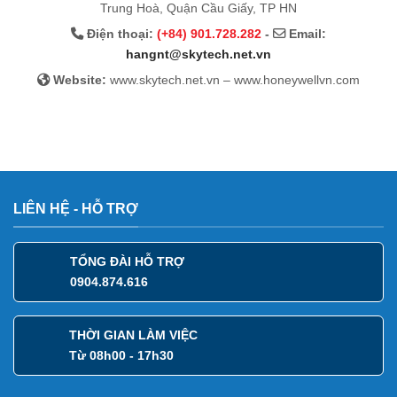
Trung Hoà, Quận Cầu Giấy, TP HN
Điện thoại:
(+84) 901.728.282
-
Email:
hangnt@skytech.net.vn
Website:
www.skytech.net.vn – www.honeywellvn.com
LIÊN HỆ - HỖ TRỢ
TỔNG ĐÀI HỖ TRỢ
0904.874.616
THỜI GIAN LÀM VIỆC
Từ 08h00 - 17h30