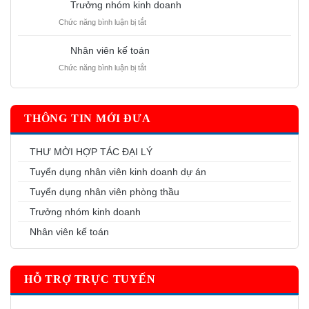
doanh
Trưởng nhóm kinh doanh
nhân
dự
ở
Chức năng bình luận bị tắt
viên
án
Trưởng
phòng
nhóm
thầu
Nhân viên kế toán
kinh
ở
Chức năng bình luận bị tắt
doanh
Nhân
viên
kế
toán
THÔNG TIN MỚI ĐƯA
THƯ MỜI HỢP TÁC ĐẠI LÝ
Tuyển dụng nhân viên kinh doanh dự án
Tuyển dụng nhân viên phòng thầu
Trưởng nhóm kinh doanh
Nhân viên kế toán
HỖ TRỢ TRỰC TUYẾN