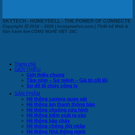
SKYTECH - HONEYDELL - THE POWER OF CONNECTE
Copyright ⓒ 2016 – 2026 | honeywellvn.com | Thiết kế Web &
Vận hành bởi CÔNG NGHỆ VIỆT JSC
Trang chủ
GIỚI THIỆU
Giới thiệu chung
Tầm nhìn – Sứ mệnh – Giá trị cốt lõi
Sơ đồ tổ chức công ty
SẢN PHẨM
Hệ thống camera quan sát
Hệ thống âm thanh thông báo
Hệ thống chuông cửa hình
Hệ thống kiểm soát ra vào
Hệ thống báo cháy
Hệ thống chống đột nhập
Hệ thống Nhà thông minh