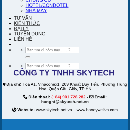
CHUNG CƯ
HOTEL/CONDOTEL
NHÀ MÁY
TƯ VẤN
KIẾN THỨC
ĐẠI LÝ
TUYỂN DỤNG
LIÊN HỆ
Tìm
kiếm:
Tìm
kiếm:
CÔNG TY TNHH SKYTECH
Địa chỉ:
Tòa A1, Vinaconex1, 289 Khuất Duy Tiến, Phường Trung
Hoà, Quận Cầu Giấy, TP HN
Điện thoại:
(+84) 901.728.282
-
Email:
hangnt@skytech.net.vn
Website:
www.skytech.net.vn – www.honeywellvn.com