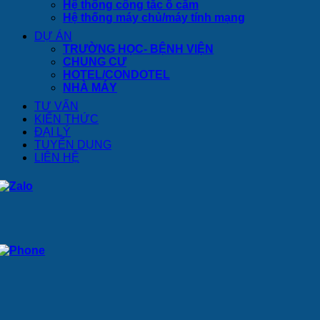
Hệ thống công tắc ổ cắm
Hệ thống máy chủ/máy tính mạng
DỰ ÁN
TRƯỜNG HỌC- BỆNH VIỆN
CHUNG CƯ
HOTEL/CONDOTEL
NHÀ MÁY
TƯ VẤN
KIẾN THỨC
ĐẠI LÝ
TUYỂN DỤNG
LIÊN HỆ