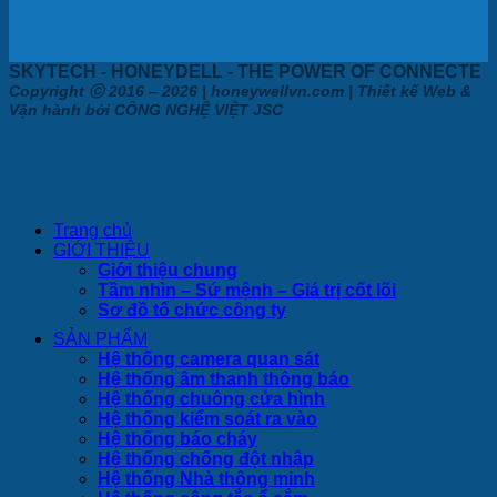
SKYTECH - HONEYDELL - THE POWER OF CONNECTE
Copyright ⓒ 2016 – 2026 | honeywellvn.com | Thiết kế Web &
Vận hành bởi CÔNG NGHỆ VIỆT JSC
Trang chủ
GIỚI THIỆU
Giới thiệu chung
Tầm nhìn – Sứ mệnh – Giá trị cốt lõi
Sơ đồ tổ chức công ty
SẢN PHẨM
Hệ thống camera quan sát
Hệ thống âm thanh thông báo
Hệ thống chuông cửa hình
Hệ thống kiểm soát ra vào
Hệ thống báo cháy
Hệ thống chống đột nhập
Hệ thống Nhà thông minh