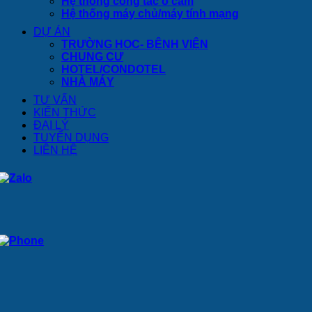
Hệ thống công tắc ổ cắm
Hệ thống máy chủ/máy tính mạng
DỰ ÁN
TRƯỜNG HỌC- BỆNH VIỆN
CHUNG CƯ
HOTEL/CONDOTEL
NHÀ MÁY
TƯ VẤN
KIẾN THỨC
ĐẠI LÝ
TUYỂN DỤNG
LIÊN HỆ