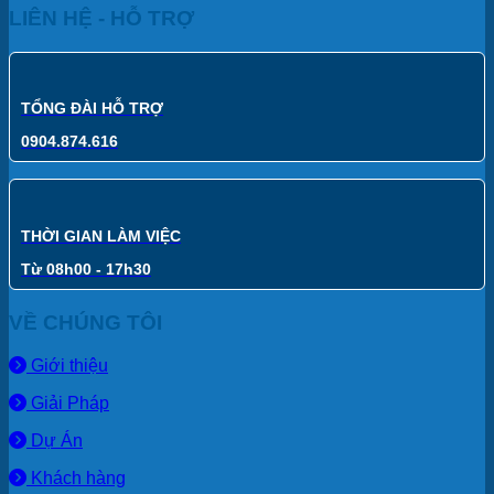
LIÊN HỆ - HỖ TRỢ
TỔNG ĐÀI HỖ TRỢ
0904.874.616
THỜI GIAN LÀM VIỆC
Từ 08h00 - 17h30
VỀ CHÚNG TÔI
Giới thiệu
Giải Pháp
Dự Án
Khách hàng