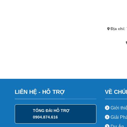
Địa chỉ:
LIÊN HỆ - HỖ TRỢ
VỀ CHÚ
Giới thi
TỔNG ĐÀI HỖ TRỢ
0904.874.616
Giải Ph
Dự Án