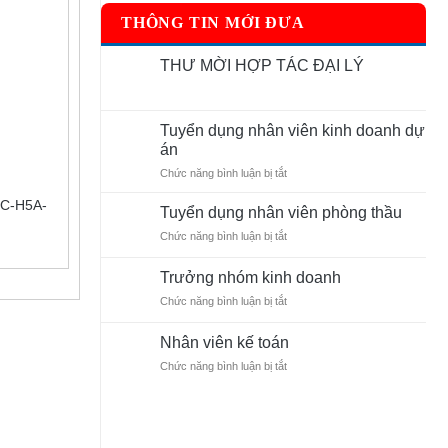
THÔNG TIN MỚI ĐƯA
THƯ MỜI HỢP TÁC ĐẠI LÝ
Không
có
bình
luận
Tuyển dụng nhân viên kinh doanh dự
ở
án
THƯ
MỜI
ở
Chức năng bình luận bị tắt
HỢP
TÁC
Tuyển
ĐẠI
0C-H5A-
dụng
Tuyển dụng nhân viên phòng thầu
LÝ
nhân
ở
Chức năng bình luận bị tắt
viên
Tuyển
kinh
dụng
doanh
Trưởng nhóm kinh doanh
nhân
dự
ở
Chức năng bình luận bị tắt
viên
án
Trưởng
phòng
nhóm
thầu
Nhân viên kế toán
kinh
ở
Chức năng bình luận bị tắt
doanh
Nhân
viên
kế
toán