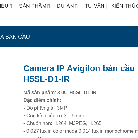
IỆU
SẢN PHẨM
DỰ ÁN
TƯ VẤN
KIẾN THỨ
A BÁN CẦU
Camera IP Avigilon bán cầu 
H5SL-D1-IR
Mã sản phẩm: 3.0C-H5SL-D1-IR
Đặc điểm chính:
• Độ phân giải: 3MP
• Ống kính tiêu cự 3 – 9 mm
• Chuẩn nén: H.264, MJPEG, H.265
• 0.027 lux in color mode,0.014 lux in monochrome 