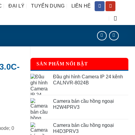
C
ĐẠI LÝ
TUYỂN DỤNG
LIÊN HỆ
SẢN PHẨM NỔI BẬT
3.0C-
Đầu ghi hình Camera IP 24 kênh
CALNVR-8024B
Camera bán cầu hồng ngoại
H2W4PRV3
Camera bán cầu hồng ngoại
mode; 0
H4D3PRV3