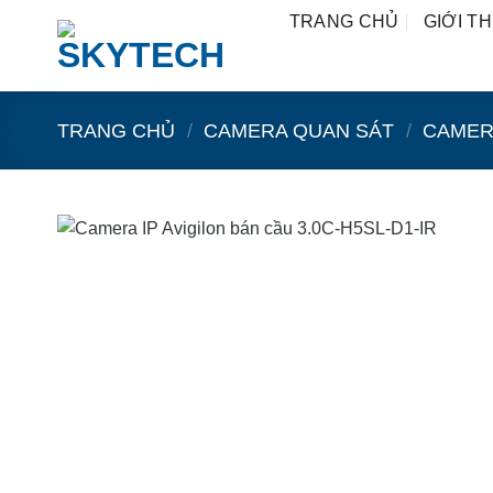
Bỏ
TRANG CHỦ
GIỚI TH
qua
nội
dung
TRANG CHỦ
/
CAMERA QUAN SÁT
/
CAMER