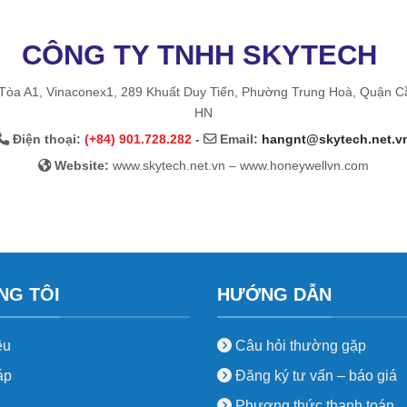
CÔNG TY TNHH SKYTECH
Tòa A1, Vinaconex1, 289 Khuất Duy Tiến, Phường Trung Hoà, Quận C
HN
Điện thoại:
(+84) 901.728.282
-
Email:
hangnt@skytech.net.v
Website:
www.skytech.net.vn – www.honeywellvn.com
NG TÔI
HƯỚNG DẪN
ệu
Câu hỏi thường gặp
áp
Đăng ký tư vấn – báo giá
Phương thức thanh toán