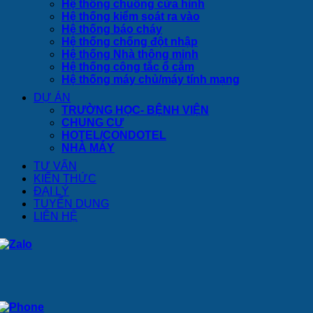
Hệ thống chuông cửa hình
Hệ thống kiểm soát ra vào
Hệ thống báo cháy
Hệ thống chống đột nhập
Hệ thống Nhà thông minh
Hệ thống công tắc ổ cắm
Hệ thống máy chủ/máy tính mạng
DỰ ÁN
TRƯỜNG HỌC- BỆNH VIỆN
CHUNG CƯ
HOTEL/CONDOTEL
NHÀ MÁY
TƯ VẤN
KIẾN THỨC
ĐẠI LÝ
TUYỂN DỤNG
LIÊN HỆ