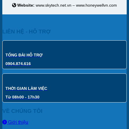
Website:
www.skytech.net.vn – www.honeywellvn.com
LIÊN HỆ - HỖ TRỢ
TỔNG ĐÀI HỖ TRỢ
0904.874.616
THỜI GIAN LÀM VIỆC
Từ 08h00 - 17h30
VỀ CHÚNG TÔI
Giới thiệu