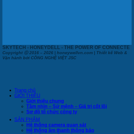
SKYTECH - HONEYDELL - THE POWER OF CONNECTE
Copyright ⓒ 2016 – 2026 | honeywellvn.com | Thiết kế Web &
Vận hành bởi CÔNG NGHỆ VIỆT JSC
Trang chủ
GIỚI THIỆU
Giới thiệu chung
Tầm nhìn – Sứ mệnh – Giá trị cốt lõi
Sơ đồ tổ chức công ty
SẢN PHẨM
Hệ thống camera quan sát
Hệ thống âm thanh thông báo