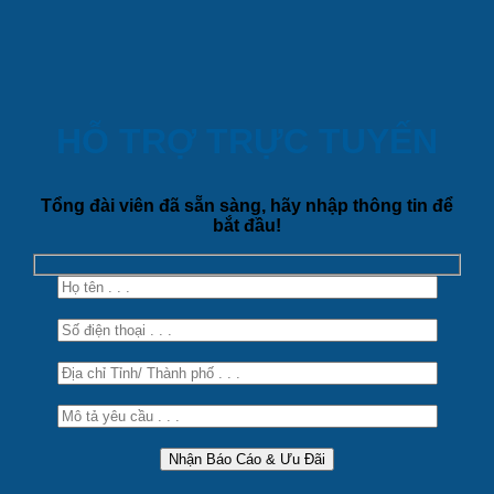
HỖ TRỢ TRỰC TUYẾN
Tổng đài viên đã sẵn sàng, hãy nhập thông tin để
bắt đầu!