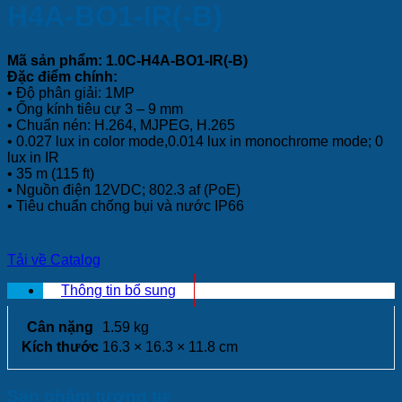
H4A-BO1-IR(-B)
Mã sản phẩm: 1.0C-H4A-BO1-IR(-B)
Đặc điểm chính:
• Độ phân giải: 1MP
• Ống kính tiêu cự 3 – 9 mm
• Chuẩn nén: H.264, MJPEG, H.265
• 0.027 lux in color mode,0.014 lux in monochrome mode; 0
lux in IR
• 35 m (115 ft)
• Nguồn điện 12VDC; 802.3 af (PoE)
• Tiêu chuẩn chống bụi và nước IP66
Tải về Catalog
Thông tin bổ sung
Cân nặng
1.59 kg
Kích thước
16.3 × 16.3 × 11.8 cm
Sản phẩm tương tự