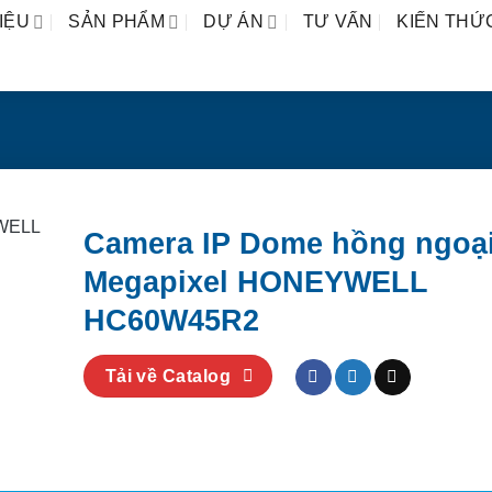
IỆU
SẢN PHẨM
DỰ ÁN
TƯ VẤN
KIẾN THỨ
Camera IP Dome hồng ngoại
Megapixel HONEYWELL
HC60W45R2
Tải về Catalog