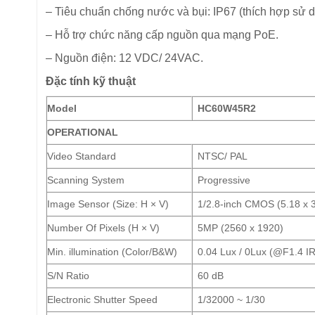
– Tiêu chuẩn chống nước và bụi: IP67 (thích hợp sử du
– Hỗ trợ chức năng cấp nguồn qua mạng PoE.
– Nguồn điện: 12 VDC/ 24VAC.
Đặc tính kỹ thuật
Model
HC60W45R2
OPERATIONAL
Video Standard
NTSC/ PAL
Scanning System
Progressive
Image Sensor (Size: H × V)
1/2.8-inch CMOS (5.18 x 
Number Of Pixels (H × V)
5MP (2560 x 1920)
Min. illumination (Color/B&W)
0.04 Lux / 0Lux (@F1.4 IR
S/N Ratio
60 dB
Electronic Shutter Speed
1/32000 ~ 1/30