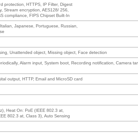
 protection, HTTPS, IP Filter, Digest
ly, Stream encryption, AES128/ 256,
S compliance, FIPS Chipset Built-In
Italian, Japanese, Portuguese, Russian,
ese
ossing, Unattended object, Missing object, Face detection
riodically, Alarm input, System boot, Recording notification, Camera t
igital output, HTTP, Email and MicroSD card
z), Heat On: PoE (IEEE 802.3 at,
EEE 802.3 at, Class 3), Auto Sensing