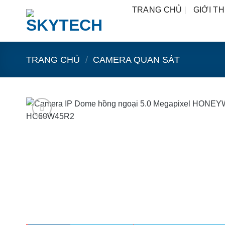
Bỏ
TRANG CHỦ
GIỚI TH
qua
nội
dung
TRANG CHỦ
/
CAMERA QUAN SÁT