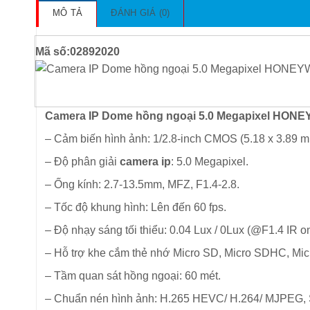
MÔ TẢ
ĐÁNH GIÁ (0)
Mã số:02892020
Camera IP Dome hồng ngoại 5.0 Megapixel HO
– Cảm biến hình ảnh: 1/2.8-inch CMOS (5.18 x 3.89 m
– Độ phân giải
camera ip
: 5.0 Megapixel.
– Ống kính: 2.7-13.5mm, MFZ, F1.4-2.8.
– Tốc độ khung hình: Lên đến 60 fps.
– Độ nhạy sáng tối thiểu: 0.04 Lux / 0Lux (@F1.4 IR on
– Hỗ trợ khe cắm thẻ nhớ Micro SD, Micro SDHC, Mi
– Tầm quan sát hồng ngoại: 60 mét.
– Chuẩn nén hình ảnh: H.265 HEVC/ H.264/ MJPEG, 