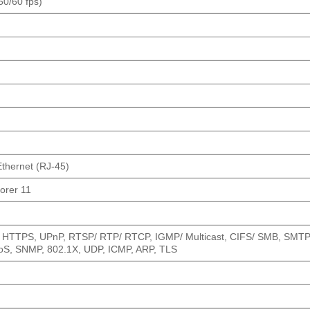
50/60 fps)
thernet (RJ-45)
orer 11
P, HTTPS, UPnP, RTSP/ RTP/ RTCP, IGMP/ Multicast, CIFS/ SMB, SMTP
S, SNMP, 802.1X, UDP, ICMP, ARP, TLS