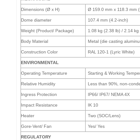
Dimensions (Ø x H)
Ø 159.0 mm x 118.3 mm (Ø
Dome diameter
107.4 mm (4.2-inch)
Weight (Product/ Package)
1.08 kg (2.38 lb) / 2.14 kg 
Body Material
Metal (die casting alumin
Construction Color
RAL 120-1 (Lyric White)
ENVIRONMENTAL
Operating Temperature
Starting & Working Temper
Relative Humidity
Less than 90%, non-cond
Ingress Protection
IP66/ IP67/ NEMA 4X
Impact Resistance
IK 10
Heater
Two (SOC/Lens)
Gore-Vent/ Fan
Yes/ Yes
REGULATORY