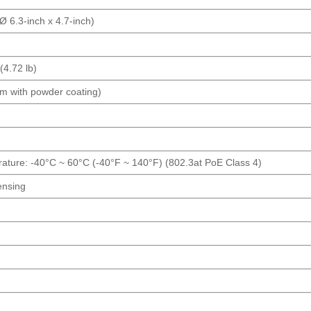
 6.3-inch x 4.7-inch)
(4.72 lb)
um with powder coating)
ature: -40°C ~ 60°C (-40°F ~ 140°F) (802.3at PoE Class 4)
ensing