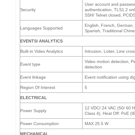
User account and password
Security
authentication, TLS1.2 on
SSH/ Telnet closed, PCIDS
English, French, German, 
Languages Supported
Spanish, Traditional Chin
EVENTS/ ANALYTICS
Built-in Video Analytics
Intrusion, Loiter, Line cr
Video motion detection, Pe
Event type
detection
Event linkage
Event notification using d
Region Of Interest
5
ELECTRICAL
12 VDC/ 24 VAC (50/ 60 H
Power Supply
Class 4), Heat Off: PoE (I
Power Consumption
MAX 25.5 W
MECHANICAL