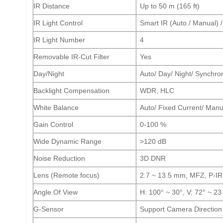
IR Distance
Up to 50 m (165 ft)
IR Light Control
Smart IR (Auto / Manual) /
IR Light Number
4
Removable IR-Cut Filter
Yes
Day/Night
Auto/ Day/ Night/ Synchron
Backlight Compensation
WDR, HLC
White Balance
Auto/ Fixed Current/ Manu
Gain Control
0-100 %
Wide Dynamic Range
>120 dB
Noise Reduction
3D DNR
Lens (Remote focus)
2.7 ~ 13.5 mm, MFZ, P-IRI
Angle Of View
H: 100° ~ 30°, V: 72° ~ 23
G-Sensor
Support Camera Direction 