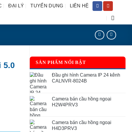
C
ĐẠI LÝ
TUYỂN DỤNG
LIÊN HỆ
SẢN PHẨM NỔI BẬT
 5.0
Đầu ghi hình Camera IP 24 kênh
CALNVR-8024B
Camera bán cầu hồng ngoại
H2W4PRV3
Camera bán cầu hồng ngoại
H4D3PRV3