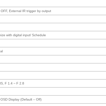
 OFF, External IR trigger by output
ize with digital input/ Schedule
al
S, F 1.4 ~ F 2.8
OSD Display (Default – Off)