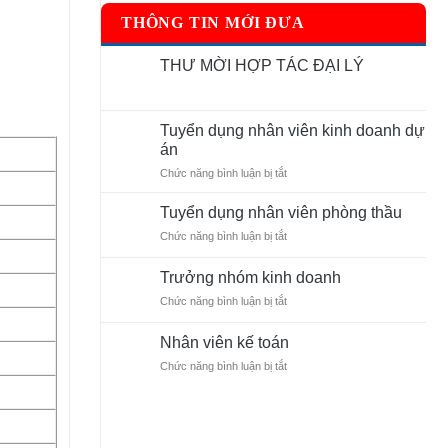
THÔNG TIN MỚI ĐƯA
THƯ MỜI HỢP TÁC ĐẠI LÝ
Không
có
bình
luận
Tuyển dụng nhân viên kinh doanh dự
ở
án
THƯ
MỜI
ở
Chức năng bình luận bị tắt
HỢP
TÁC
Tuyển
ĐẠI
dụng
Tuyển dụng nhân viên phòng thầu
LÝ
nhân
ở
Chức năng bình luận bị tắt
viên
Tuyển
kinh
dụng
doanh
Trưởng nhóm kinh doanh
nhân
dự
ở
Chức năng bình luận bị tắt
viên
án
Trưởng
phòng
nhóm
thầu
Nhân viên kế toán
kinh
ở
Chức năng bình luận bị tắt
doanh
Nhân
viên
kế
toán