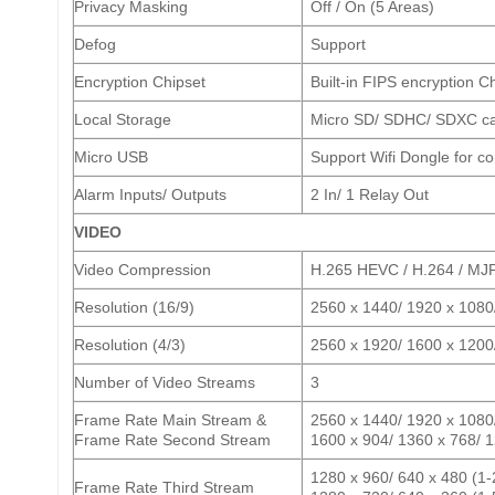
Privacy Masking
Off / On (5 Areas)
Defog
Support
Encryption Chipset
Built-in FIPS encryption C
Local Storage
Micro SD/ SDHC/ SDXC car
Micro USB
Support Wifi Dongle for co
Alarm Inputs/ Outputs
2 In/ 1 Relay Out
VIDEO
Video Compression
H.265 HEVC / H.264 / MJ
Resolution (16/9)
2560 x 1440/ 1920 x 1080
Resolution (4/3)
2560 x 1920/ 1600 x 1200
Number of Video Streams
3
Frame Rate Main Stream &
2560 x 1440/ 1920 x 1080/
Frame Rate Second Stream
1600 x 904/ 1360 x 768/ 1
1280 x 960/ 640 x 480 (1-
Frame Rate Third Stream