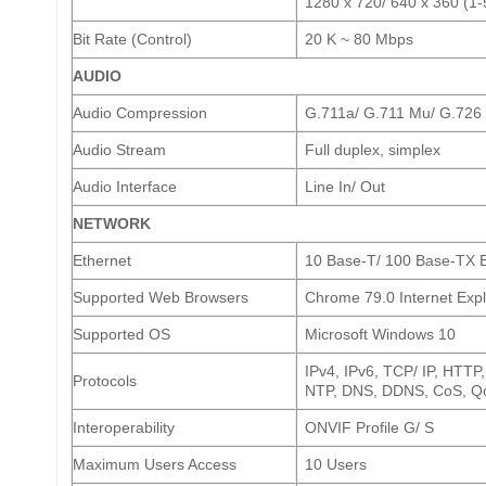
1280 x 720/ 640 x 360 (1-
Bit Rate (Control)
20 K ~ 80 Mbps
AUDIO
Audio Compression
G.711a/ G.711 Mu/ G.726
Audio Stream
Full duplex, simplex
Audio Interface
Line In/ Out
NETWORK
Ethernet
10 Base-T/ 100 Base-TX E
Supported Web Browsers
Chrome 79.0 Internet Expl
Supported OS
Microsoft Windows 10
IPv4, IPv6, TCP/ IP, HTT
Protocols
NTP, DNS, DDNS, CoS, Qo
Interoperability
ONVIF Profile G/ S
Maximum Users Access
10 Users