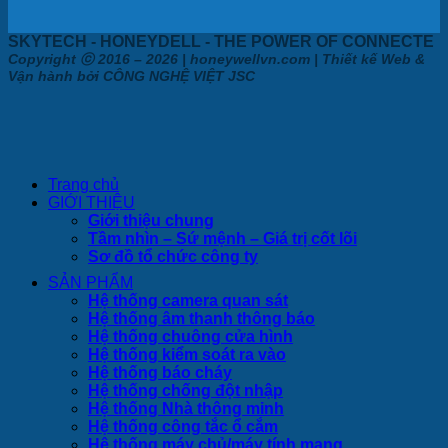
SKYTECH - HONEYDELL - THE POWER OF CONNECTE
Copyright ⓒ 2016 – 2026 | honeywellvn.com | Thiết kế Web &
Vận hành bởi CÔNG NGHỆ VIỆT JSC
Trang chủ
GIỚI THIỆU
Giới thiệu chung
Tầm nhìn – Sứ mệnh – Giá trị cốt lõi
Sơ đồ tổ chức công ty
SẢN PHẨM
Hệ thống camera quan sát
Hệ thống âm thanh thông báo
Hệ thống chuông cửa hình
Hệ thống kiểm soát ra vào
Hệ thống báo cháy
Hệ thống chống đột nhập
Hệ thống Nhà thông minh
Hệ thống công tắc ổ cắm
Hệ thống máy chủ/máy tính mạng