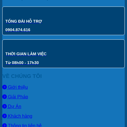
TỔNG ĐÀI HỖ TRỢ
0904.874.616
THỜI GIAN LÀM VIỆC
Từ 08h00 - 17h30
VỀ CHÚNG TÔI
Giới thiệu
Giải Pháp
Dự Án
Khách hàng
Thông tin liên hệ