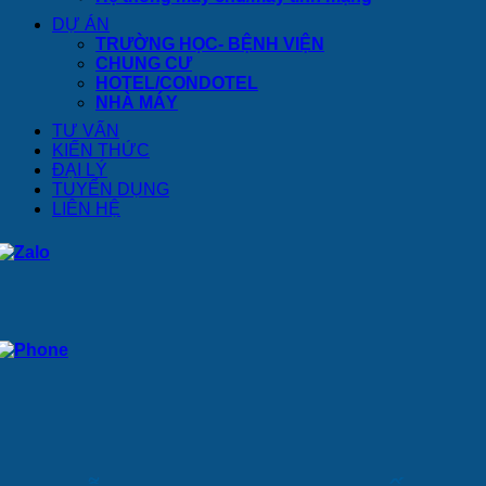
DỰ ÁN
TRƯỜNG HỌC- BỆNH VIỆN
CHUNG CƯ
HOTEL/CONDOTEL
NHÀ MÁY
TƯ VẤN
KIẾN THỨC
ĐẠI LÝ
TUYỂN DỤNG
LIÊN HỆ