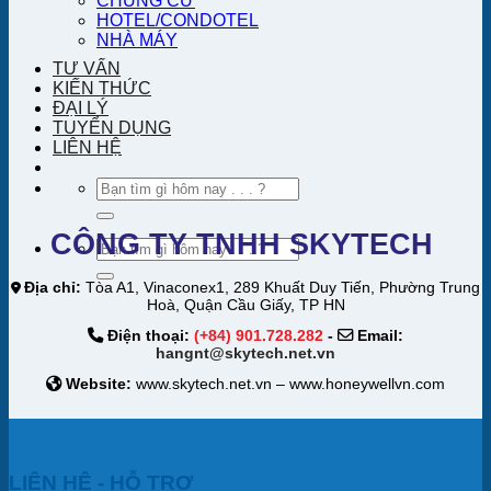
CHUNG CƯ
HOTEL/CONDOTEL
NHÀ MÁY
TƯ VẤN
KIẾN THỨC
ĐẠI LÝ
TUYỂN DỤNG
LIÊN HỆ
Tìm
kiếm:
CÔNG TY TNHH SKYTECH
Tìm
kiếm:
Địa chỉ:
Tòa A1, Vinaconex1, 289 Khuất Duy Tiến, Phường Trung
Hoà, Quận Cầu Giấy, TP HN
Điện thoại:
(+84) 901.728.282
-
Email:
hangnt@skytech.net.vn
Website:
www.skytech.net.vn – www.honeywellvn.com
LIÊN HỆ - HỖ TRỢ