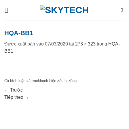
Bỏ
qua
nội
dung
HQA-BB1
Được xuất bản vào
07/03/2020
tại
273 × 323
trong
HQA-
BB1
Cả bình luận và trackback hiện đều bị đóng.
←
Trước
Tiếp theo
→