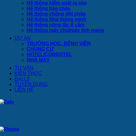
Hệ thống kiểm soát ra vào
Hệ thống báo cháy
Hệ thống chống đột nhập
Hệ thống Nhà thông minh
Hệ thống công tắc ổ cắm
Hệ thống máy chủ/máy tính mạng
DỰ ÁN
TRƯỜNG HỌC- BỆNH VIỆN
CHUNG CƯ
HOTEL/CONDOTEL
NHÀ MÁY
TƯ VẤN
KIẾN THỨC
ĐẠI LÝ
TUYỂN DỤNG
LIÊN HỆ