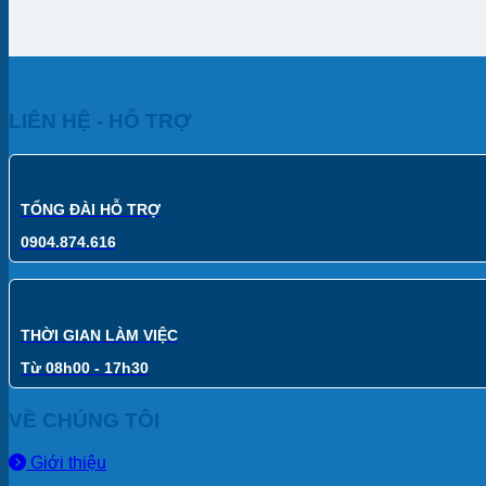
LIÊN HỆ - HỖ TRỢ
TỔNG ĐÀI HỖ TRỢ
0904.874.616
THỜI GIAN LÀM VIỆC
Từ 08h00 - 17h30
VỀ CHÚNG TÔI
Giới thiệu