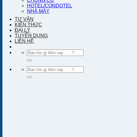
CHUNG CƯ
HOTEL/CONDOTEL
NHÀ MÁY
TƯ VẤN
KIẾN THỨC
ĐẠI LÝ
TUYỂN DỤNG
LIÊN HỆ
Tìm
kiếm:
Tìm
kiếm: