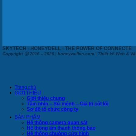
SKYTECH - HONEYDELL - THE POWER OF CONNECTE
Copyright ⓒ 2016 – 2026 | honeywellvn.com | Thiết kế Web & 
Trang chủ
GIỚI THIỆU
Giới thiệu chung
Tầm nhìn – Sứ mệnh – Giá trị cốt lõi
Sơ đồ tổ chức công ty
SẢN PHẨM
Hệ thống camera quan sát
Hệ thống âm thanh thông báo
Hệ thống chuông cửa hình