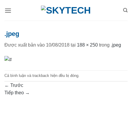
Bỏ
qua
nội
dung
.jpeg
Được xuất bản vào
10/08/2018
tại
188 × 250
trong
.jpeg
Cả bình luận và trackback hiện đều bị đóng.
←
Trước
Tiếp theo
→