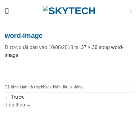
Bỏ
qua
nội
dung
word-image
Được xuất bản vào
10/08/2018
tại
37 × 36
trong
word-
image
Cả bình luận và trackback hiện đều bị đóng.
←
Trước
Tiếp theo
→